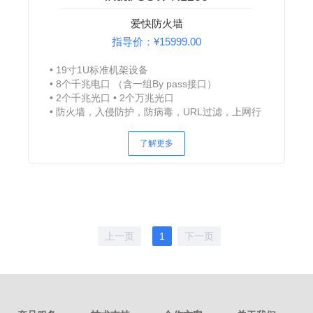
爱快防火墙
指导价：¥15999.00
19寸1U标准机架设备
8个千兆电口 （含一组By pass接口）
2个千兆光口
2个万兆光口
防火墙，入侵防护，防病毒，URL过滤，上网行
为管理，防攻击，用户流量管理QoS，Ipsec
VPN，SSL VPN等
了解更多
上一页
1
下一页