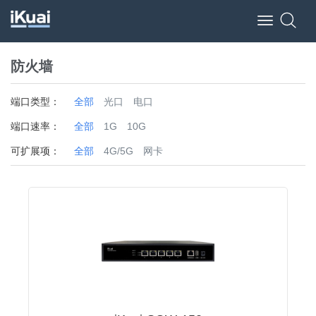
Toggle
navigation
防火墙
端口类型：
全部
光口
电口
端口速率：
全部
1G
10G
可扩展项：
全部
4G/5G
网卡