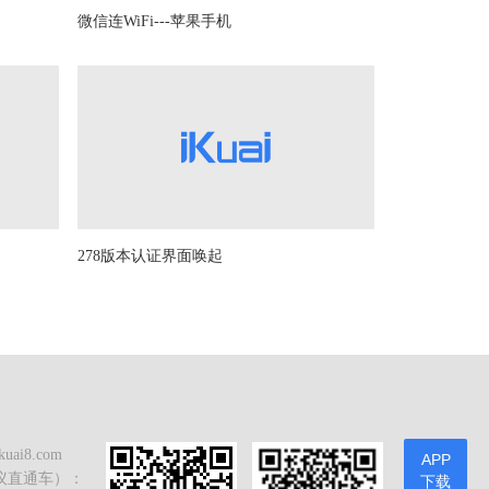
微信连WiFi---苹果手机
278版本认证界面唤起
ai8.com
APP
议直通车）：
下载