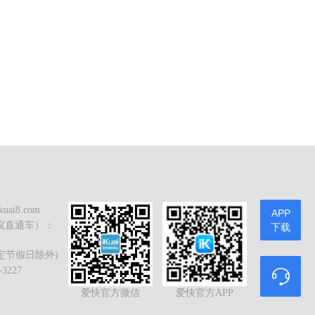
ai8.com
APP
议直通车）：
下载
 (法定节假日除外)
3227
爱快官方微信
爱快官方APP