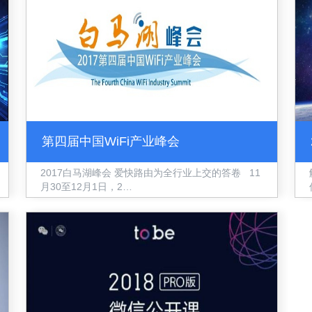
第四届中国WiFi产业峰会
2017白马湖峰会 爱快路由为全行业上交的答卷 11
月30至12月1日，2…