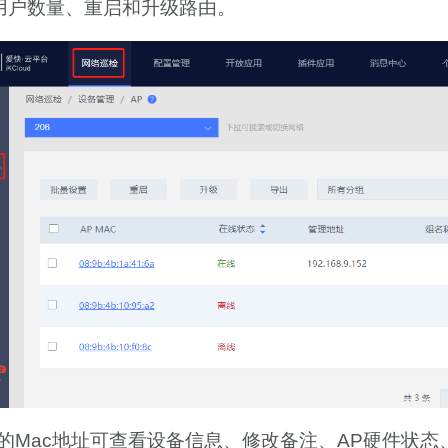
用户数量、重启和升级路由。
P的Mac地址可查看设备信息、修改备注、AP硬件状