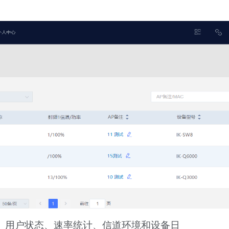
态、用户状态、速率统计、信道环境和设备日