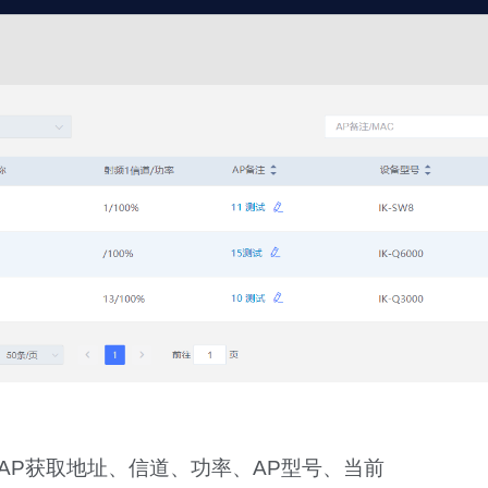
示AP获取地址、信道、功率、AP型号、当前