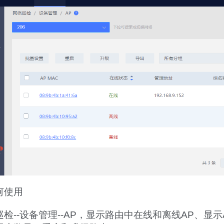
何使用
检--设备管理--AP，显示路由中在线和离线AP、显