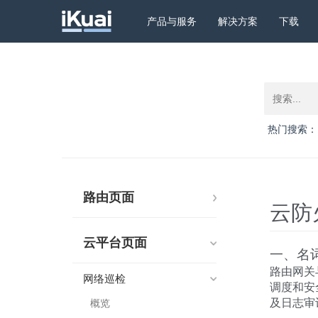
产品与服务
解决方案
下载
热门搜索：
路由页面
云防
云平台页面
一、名
路由网关
网络巡检
调度和安
及日志审
概览