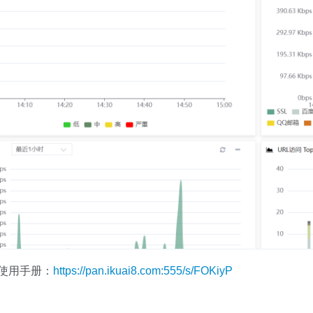
使用手册：
https://pan.ikuai8.com:555/s/FOKiyP