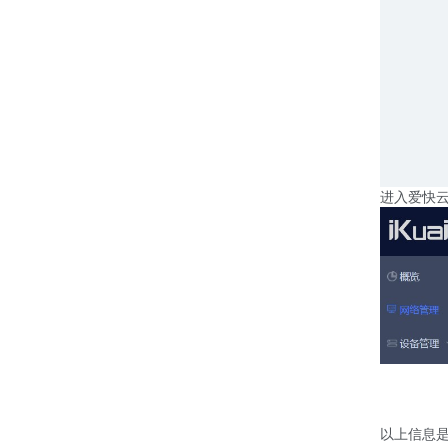
进入爱快云
以上信息