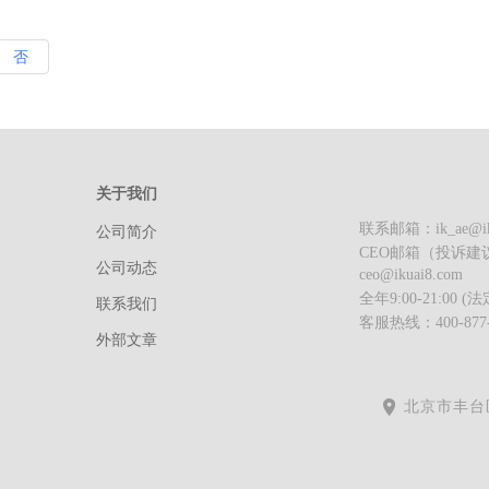
否
关于我们
联系邮箱：ik_ae@iku
公司简介
CEO邮箱（投诉建
制
公司动态
ceo@ikuai8.com
全年9:00-21:00
联系我们
客服热线：400-877-
外部文章
北京市丰台