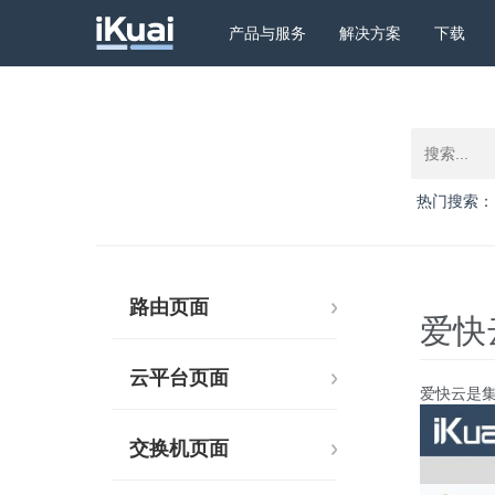
产品与服务
解决方案
下载
热门搜索：
路由页面
爱快
云平台页面
爱快云是
交换机页面