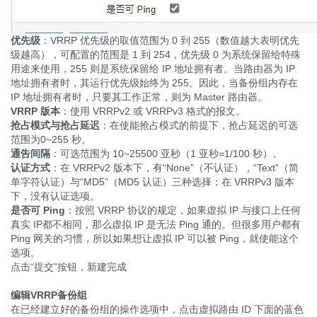
优先级
：VRRP 优先级的取值范围为 0 到 255（数值越大表明优先
级越高），可配置的范围是 1 到 254，优先级 0 为系统保留给特殊
用途来使用，255 则是系统保留给 IP 地址拥有者。当路由器为 IP
地址拥有者时，其运行优先级始终为 255。因此，当备份组内存在
IP 地址拥有者时，只要其工作正常，则为 Master 路由器。
VRRP
版本
：使用 VRRPv2 或 VRRPv3 格式的报文。
抢占模式与抢占延迟
：在使能抢占模式的前提下，抢占延迟的可选
范围为0~255 秒。
通告间隔
：可选范围为 10~25500 亚秒（1 亚秒=1/100 秒）。
认证方式
：在 VRRPv2 版本下，有“None”（不认证），“Text”（简
单字符认证）与“MD5”（MD5 认证）三种选择；在 VRRPv3 版本
下，没有认证选项。
是否可
Ping
：按照 VRRP 协议的规定，如果虚拟 IP 与接口上任何
真实 IP都不相同，那么虚拟 IP 是无法 Ping 通的。但很多用户都有
Ping 网关的习惯，所以如果想让虚拟 IP 可以被 Ping，就使能这个
选项。
点击“提交”按钮，新建完成
编辑VRRP备份组
在已经建立好的备份组的操作选项中，点击虚拟路由 ID 下面的蓝色